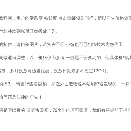
他教程网，用户的活跃度 粘贴度 点击量都领先同行，所以广告价格偏
先付款并款到帐后开始投放广告。
片的制作，请自备图片，若实在不会 小编也可已粗糙技术为您代工！
定期做适当调整，以上价格仅为参考 一般是不会变动的，但具体价格
月起投，多月投放可适当优惠，投放日期最多不超过12个月。
IP的行为，请自行查看斟酌，如在外面造谣说本站刷IP被发现的，一
政治等违反法律的广告！
询问是否续费的 请尽快回复，72小时内若不回复，我们有权提前下掉