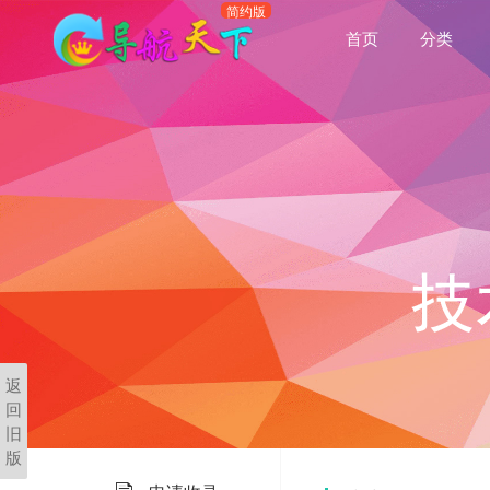
首页
分类
返
回
旧
版