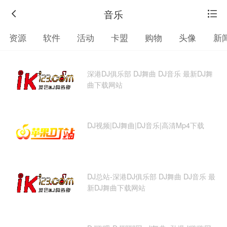
音乐
资源
软件
活动
卡盟
购物
头像
新
学习
网赚
彩票
游戏
直播
影视
音
深港DJ俱乐部 DJ舞曲 DJ音乐 最新DJ舞
曲下载网站
DJ视频|DJ舞曲|DJ音乐|高清Mp4下载
DJ总站-深港DJ俱乐部 DJ舞曲 DJ音乐 最
返
新DJ舞曲下载网站
回
旧
版