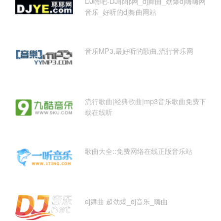
DJ嗨吧-DJ耶耶网_dj舞曲_劲爆dj嗨嗨网
音乐_好听的dj舞曲网站
音乐MP3,最好听的歌曲,流行音乐网
流行歌曲|经典歌曲|mp3音乐歌曲免费下
载在线听
歌曲大全::免费网络在线正版音乐站
dj舞曲 超劲爆_dj音乐_嗨曲