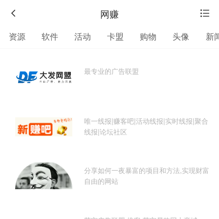
网赚
资源
软件
活动
卡盟
购物
头像
新
学习
网赚
彩票
游戏
直播
影视
音
最专业的广告联盟
唯一线报|赚客吧|活动线报|实时线报|聚合
线报|论坛社区
分享如何一夜暴富的项目和方法,实现财富
返
自由的网站
回
旧
版