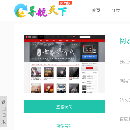
首页
分类
网
站点
网站
站长
返
直接访问
回
旧
百度
版
类似网站