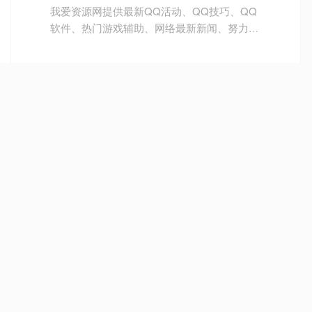
我爱资源网提供最新QQ活动、QQ技巧、QQ
软件、热门游戏辅助、网络最新新闻、努力打
造为一个最全QQ活动网,还有电脑技巧以及其
他日常信息 游戏资讯等 让我们的Q生活更加
精彩。