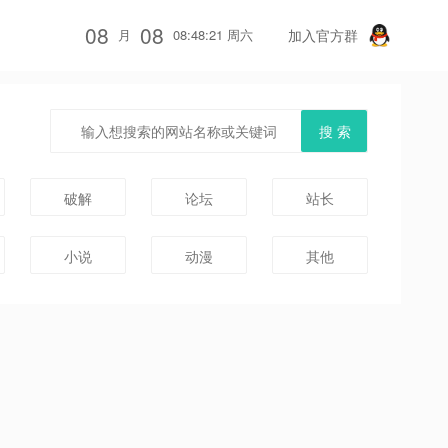
08
08
月
08:48:21 周六
加入官方群
破解
论坛
站长
小说
动漫
其他